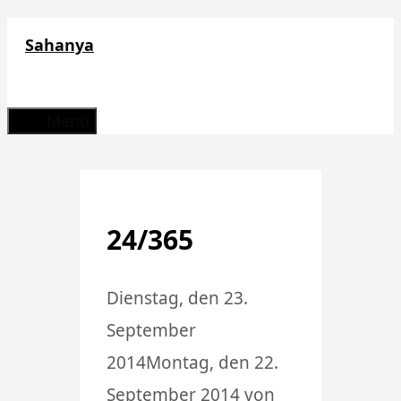
Zum
Sahanya
Inhalt
springen
Menü
24/365
Dienstag, den 23.
September
2014
Montag, den 22.
September 2014
von