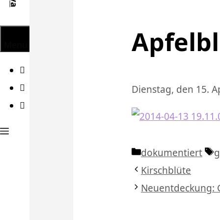
Apfelb
Menü
Facebook
Twitter
Dienstag, den 15. A
Instagram
Kategorien
S
dokumentiert
g
Kirschblüte
Neuentdeckung: G