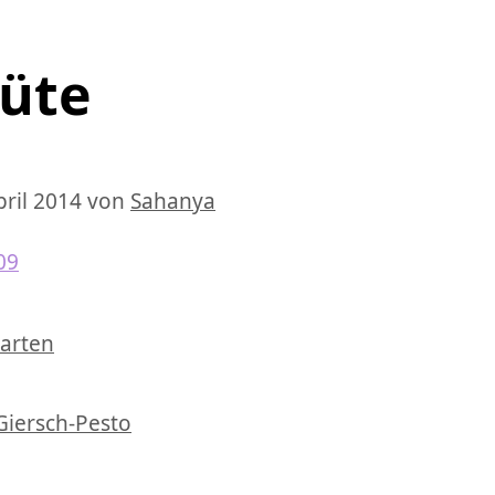
lüte
pril 2014
von
Sahanya
chlagwörter
arten
iersch-Pesto