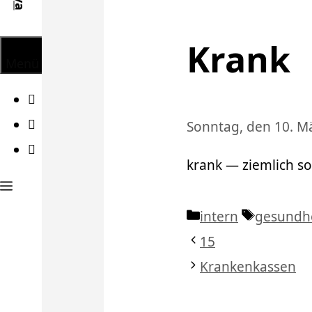
Krank
Menü
Facebook
Twitter
Sonntag, den 10. M
Instagram
krank — ziemlich s
Kategorien
Schlagwö
intern
gesundh
15
Krankenkassen