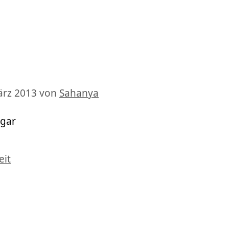
ärz 2013
von
Sahanya
ogar
rter
eit