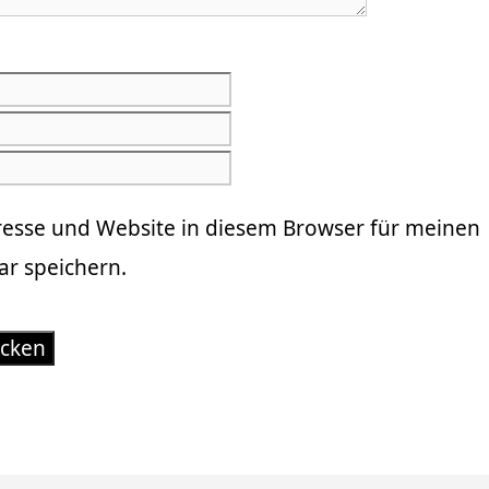
E-
Mail-
Website
Adresse
resse und Website in diesem Browser für meinen
r speichern.