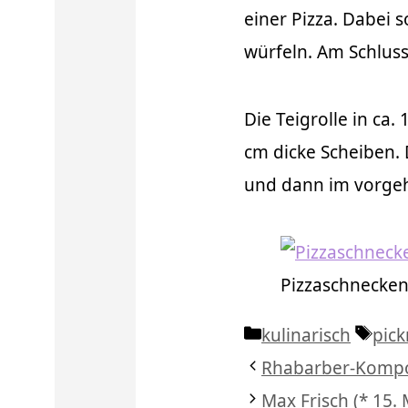
einer Pizza. Dabei s
würfeln. Am Schlus
Die Teigrolle in ca.
cm dicke Scheiben. 
und dann im vorgeh
Pizzaschnecke
Kategorien
Schl
kulinarisch
pick
Rhabarber-Komp
Max Frisch (* 15. 