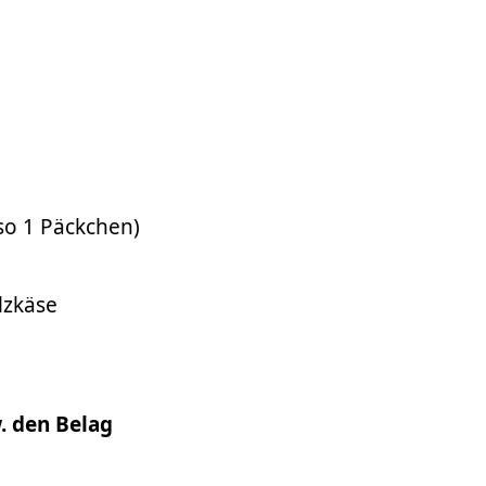
lso 1 Päckchen)
lzkäse
. den Belag