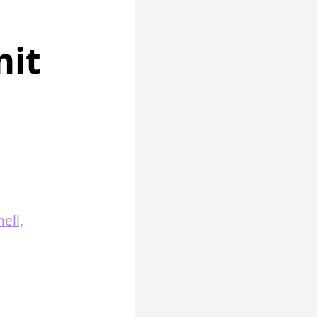
mit
ell,