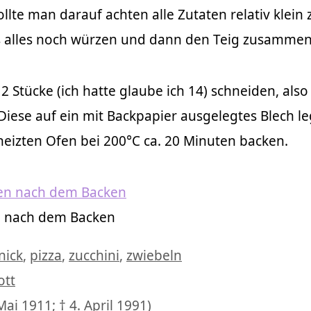
ollte man darauf achten alle Zutaten relativ klein 
s alles noch würzen und dann den Teig zusammen
 12 Stücke (ich hatte glaube ich 14) schneiden, also 
Diese auf ein mit Backpapier ausgelegtes Blech l
eizten Ofen bei 200°C ca. 20 Minuten backen.
n nach dem Backen
agwörter
nick
,
pizza
,
zucchini
,
zwiebeln
ott
Mai 1911; † 4. April 1991)