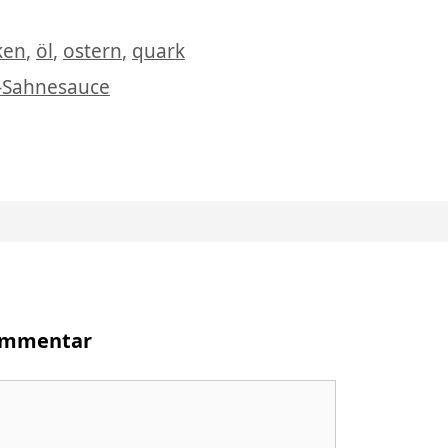
agwörter
ken
,
öl
,
ostern
,
quark
-Sahnesauce
Kommentar