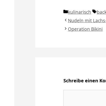
Kategorien
Schl
kulinarisch
bac
Nudeln mit Lachs
Operation Bikini
Schreibe einen 
Kommentar