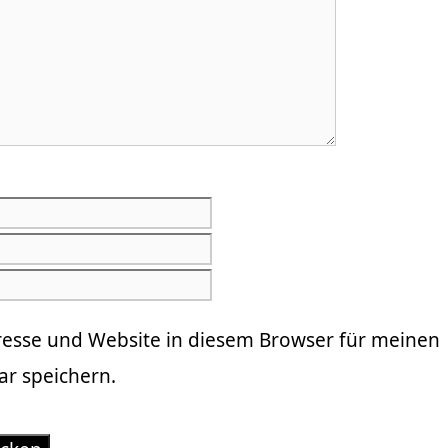
E-
Mail-
Website
Adresse
resse und Website in diesem Browser für meinen
r speichern.