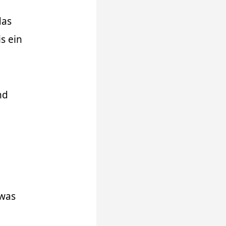
das
s ein
nd
twas