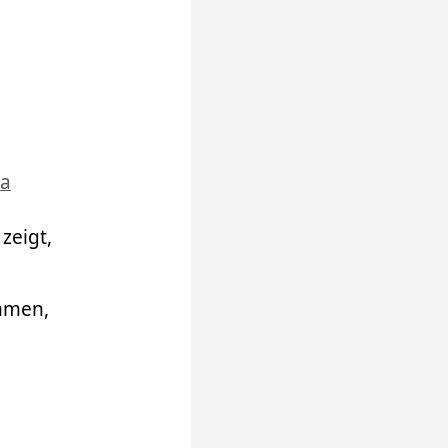
a
zeigt,
mmen,