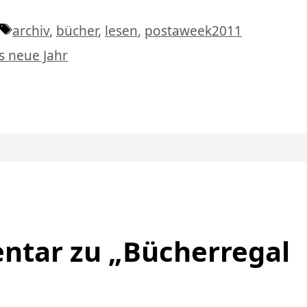
Schlagwörter
archiv
,
bücher
,
lesen
,
postaweek2011
s neue Jahr
tar zu „Bücherregal