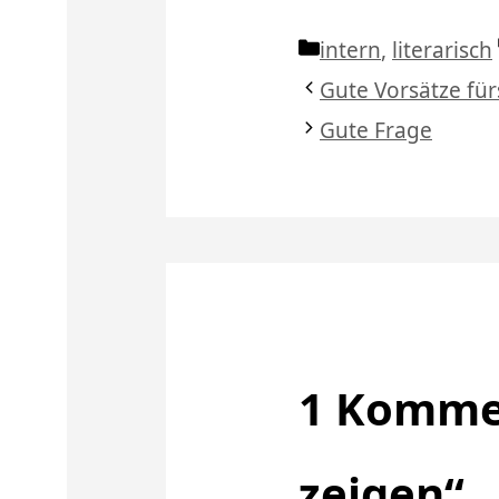
Kategorien
intern
,
literarisch
Gute Vorsätze für
Gute Frage
1 Kommen
zeigen“