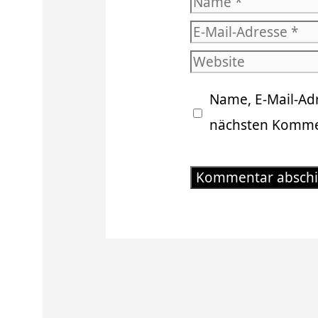
Name
E-
Mail-
Website
Adresse
Name, E-Mail-Ad
nächsten Kommen