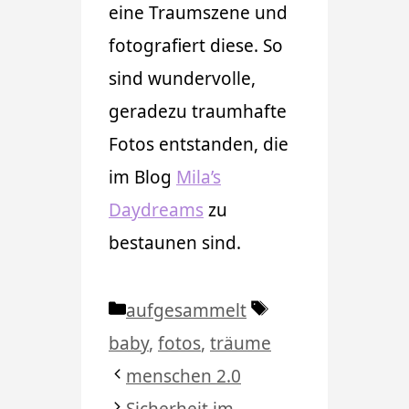
eine Traumszene und
fotografiert diese. So
sind wundervolle,
geradezu traumhafte
Fotos entstanden, die
im Blog
Mila’s
Daydreams
zu
bestaunen sind.
Kategorien
Schlagwörter
aufgesammelt
baby
,
fotos
,
träume
menschen 2.0
Sicherheit im