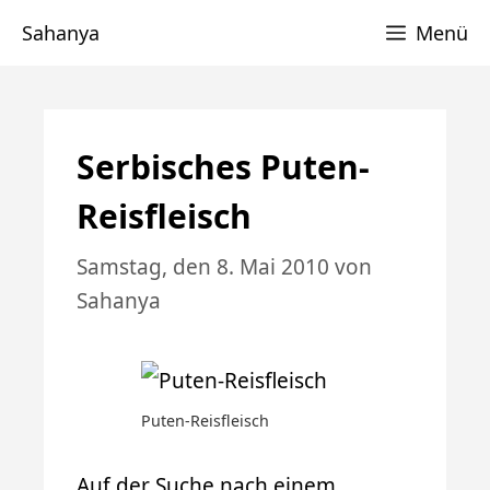
Zum
Sahanya
Menü
Inhalt
springen
Serbisches Puten-
Reisfleisch
Samstag, den 8. Mai 2010
von
Sahanya
Puten-Reisfleisch
Auf der Suche nach einem