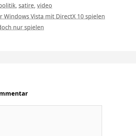
Schlagwörter
politik
,
satire
,
video
er Windows Vista mit DirectX 10 spielen
 doch nur spielen
Kommentar