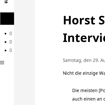
Horst 
Menü
Interv
Facebook
Twitter
Instagram
Samstag, den 29. A
Nicht die einzige W
Die meisten [P
auch einen an d