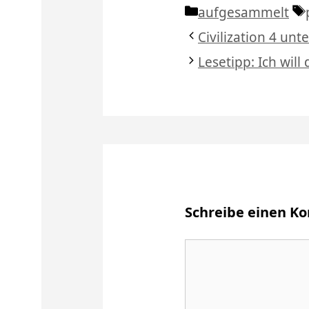
Kategorien
aufgesammelt
Civilization 4 unt
Lesetipp: Ich will
Schreibe einen 
Kommentar