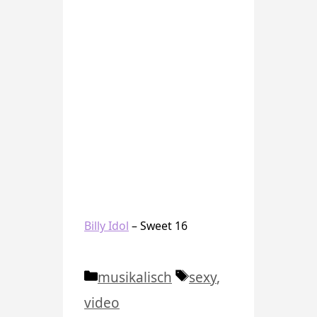
Billy Idol
– Sweet 16
Kategorien
Schlagwörter
musikalisch
sexy
,
video