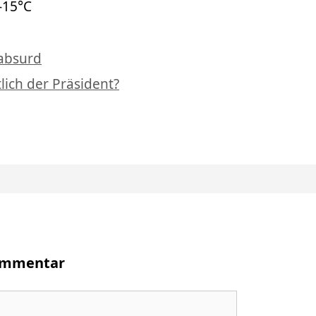
 -15°C
Schlagwörter
absurd
ich der Präsident?
Kommentar