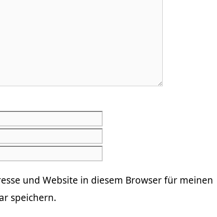
E-
Mail-
Website
Adresse
resse und Website in diesem Browser für meinen
r speichern.