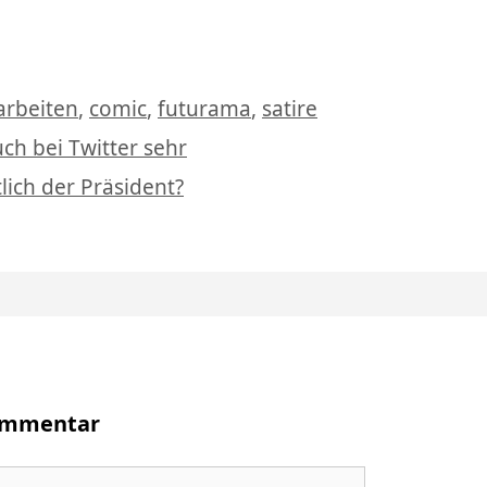
Schlagwörter
arbeiten
,
comic
,
futurama
,
satire
ch bei Twitter sehr
ich der Präsident?
Kommentar