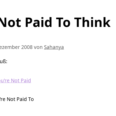
Not Paid To Think
Dezember 2008
von
Sahanya
uß:
're Not Paid To