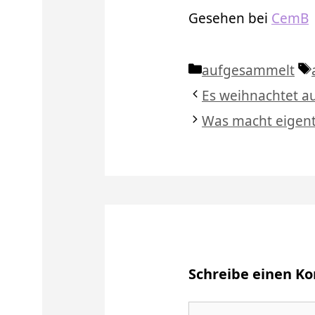
Gesehen bei
CemB
Kategorien
aufgesammelt
Es weihnachtet au
Was macht eigentl
Schreibe einen 
Kommentar