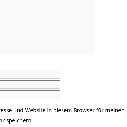
E-
Mail-
Website
Adresse
resse und Website in diesem Browser für meinen
r speichern.