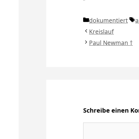
Kategorien
S
dokumentiert
a
Kreislauf
Paul Newman †
Schreibe einen 
Kommentar