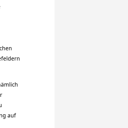
e
ichen
efeldern
nämlich
r
u
ng auf