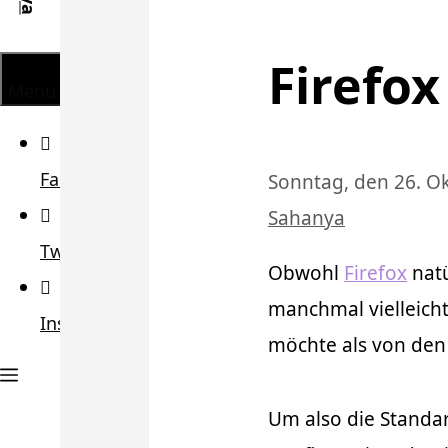
Firefo
Menü
Facebook
Sonntag, den 26. O
Sahanya
Twitter
Obwohl
Firefox
natü
manchmal vielleich
Instagram
möchte als von den
Um also die Standar