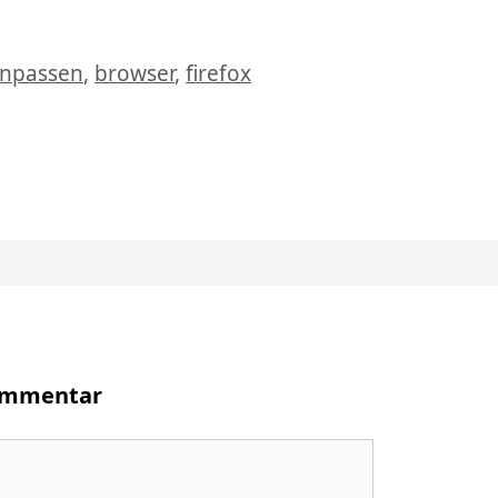
chlagwörter
npassen
,
browser
,
firefox
Kommentar