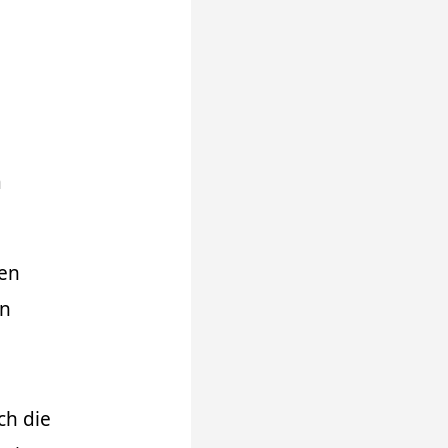
n
nen
en
ch die