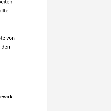
eiten.
llte
ste von
n den
ewirkt.