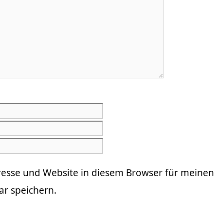
E-
Mail-
Website
Adresse
resse und Website in diesem Browser für meinen
r speichern.