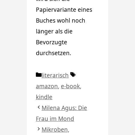
Papiervariante eines
Buches wohl noch
länger als die
Bevorzugte
durchsetzen.
Kategorien
Schlagwörter
literarisch
amazon
,
e-book
,
kindle
Milena Agus: Die
Frau im Mond
Mikroben,