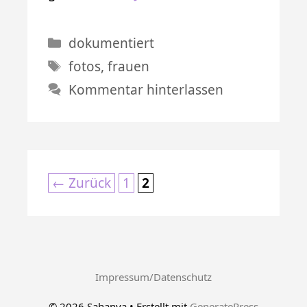
Kategorien
dokumentiert
Schlagwörter
fotos
,
frauen
Kommentar hinterlassen
Seite
Seite
←
Zurück
1
2
Impressum/Datenschutz
© 2026 Sahanya
• Erstellt mit
GeneratePress