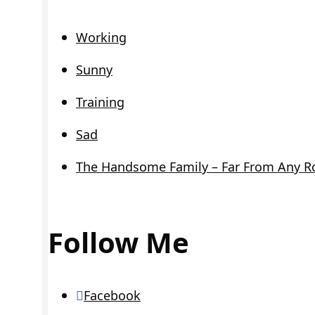
Working
Sunny
Training
Sad
The Handsome Family – Far From Any R
Follow Me
Facebook