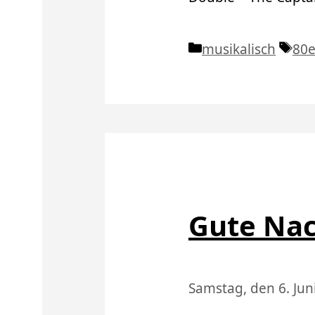
Kategorien
Sch
musikalisch
80e
Gute Na
Samstag, den 6. Jun