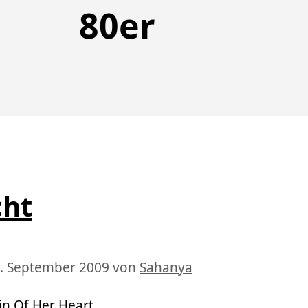
80er
cht
. September 2009
von
Sahanya
in Of Her Heart