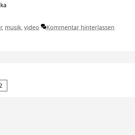
hka
lagwörter
r
,
musik
,
video
Kommentar hinterlassen
Seite
2