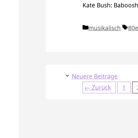
Kate Bush: Baboos
Kategorien
Sch
musikalisch
80e
Neuere Beiträge
Seite
←
Zurück
1