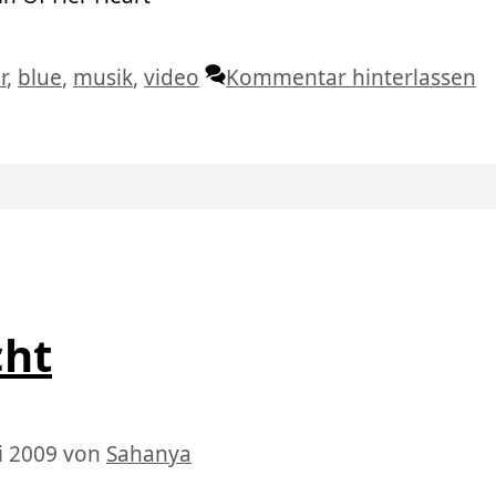
lagwörter
r
,
blue
,
musik
,
video
Kommentar hinterlassen
cht
i 2009
von
Sahanya