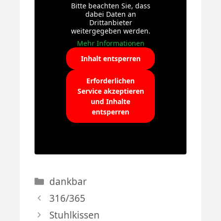
Bitte beachten Sie, dass
dabei Daten an
Drittanbieter
weitergegeben werden.
Mehr Informationen
Inhalt entsperren
Erforderlichen
Service akzeptieren
und Inhalte
entsperren
Kategorien
dankbar
316/365
Stuhlkissen