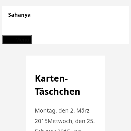
Zum
Sahanya
Inhalt
springen
Menü
Karten-
Täschchen
Montag, den 2. März
2015
Mittwoch, den 25.