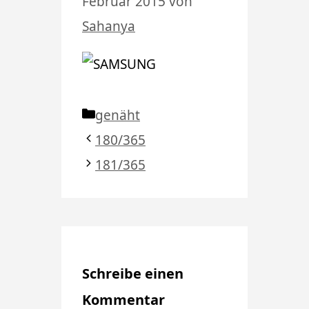
Februar 2015
von
Sahanya
Kategorien
genäht
180/365
181/365
Schreibe einen
Kommentar