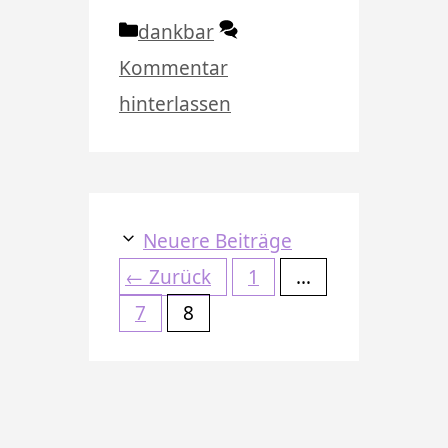
Kategorien
dankbar
Kommentar
hinterlassen
Neuere Beiträge
Seite
←
Zurück
1
…
Seite
Seite
7
8