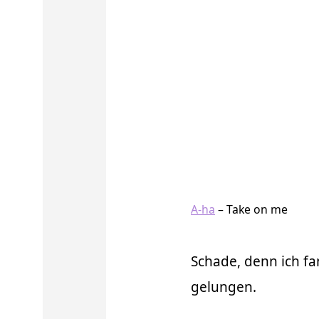
A-ha
– Take on me
Schade, denn ich f
gelungen.