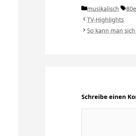
Kategorien
Sch
musikalisch
80e
TV-Highlights
So kann man sich 
Schreibe einen 
Kommentar