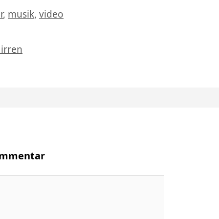
lagwörter
r
,
musik
,
video
irren
Kommentar