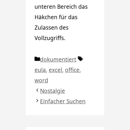
unteren Bereich das
Häkchen für das
Zulassen des
Vollzugriffs.
Kategorien
Schlagwörter
dokumentiert
eula
,
excel
,
office
,
word
Nostalgie
Einfacher Suchen