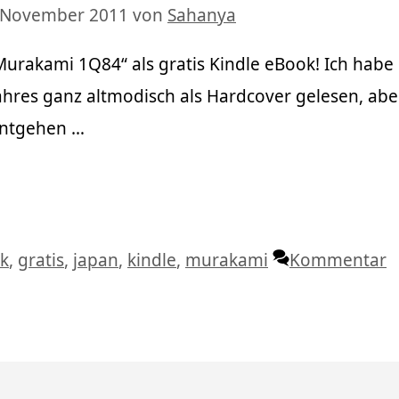
. November 2011
von
Sahanya
Murakami 1Q84“ als gratis Kindle eBook! Ich habe
hres ganz altmodisch als Hardcover gelesen, abe
 entgehen …
agwörter
k
,
gratis
,
japan
,
kindle
,
murakami
Kommentar