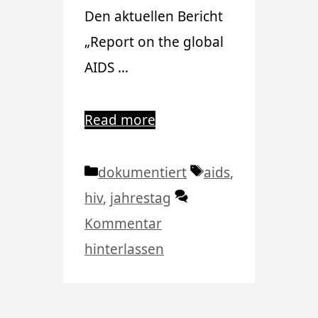
Den aktuellen Bericht
„Report on the global
AIDS …
Read more
Kategorien
Schlagwörter
dokumentiert
aids
,
hiv
,
jahrestag
Kommentar
hinterlassen