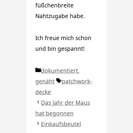
füßchenbreite
Nahtzugabe habe.
Ich freue mich schon
und bin gespannt!
Kategorien
dokumentiert
,
Schlagwörter
genäht
patchwork-
decke
Das Jahr der Maus
hat begonnen
Einkaufsbeutel