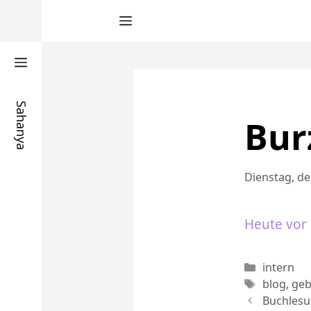
Zum
Inhalt
springen
Sahanya
Bur
Dienstag, de
Heute vor 
Kategori
intern
Schlagwö
blog
,
geb
Buchles