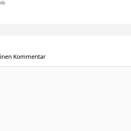
eib
einen Kommentar
r