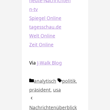
heute-Nachrichten
n-tv
Spiegel Online
tagesschau.de
Welt Online
Zeit Online
Via
J-Walk Blog
Kategorien
Schlagwörter
analytisch
politik
,
präsident
,
usa
Nachrichtenüberblick