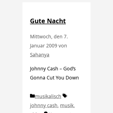
Gute Nacht
Mittwoch, den 7.
Januar 2009
von
Sahanya
Johnny Cash – God’s
Gonna Cut You Down
Kategorien
Schlagwörter
musikalisch
johnny cash
,
musik
,