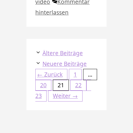
video
Kommentar
hinterlassen
Ältere Beiträge
Neuere Beiträge
Seite
←
Zurück
1
…
Seite
Seite
Seite
Seite
20
21
22
23
Weiter
→