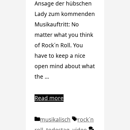
Ansage der hübschen
Lady zum kommenden
Musikauftritt: No
matter what you think
of Rock´n Roll. You
have to keep a nice
open mind about what
the …
Read more
Kategorien
Schlagwörter
musikalisch
rock´n