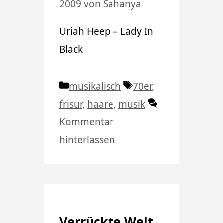
2009
von
Sahanya
Uriah Heep – Lady In
Black
Kategorien
Schlagwörter
musikalisch
70er
,
frisur
,
haare
,
musik
Kommentar
hinterlassen
Verrückte Welt